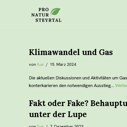
Zum
Inhalt
Klimawandel und Gas
von
fuxi
15. März 2024
Die aktuellen Diskussionen und Aktivitäten um Ga
konterkarieren den notwendigen Ausstieg…
Weite
Fakt oder Fake? Behaup
unter der Lupe
von
fuxi
7. Dezember 2023