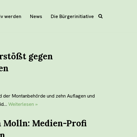
iv werden
News
Die Bürgerinitiative
rstößt gegen
en
d der Montanbehörde und zehn Auflagen und
eid…
Weiterlesen »
 Molln: Medien-Profi
in