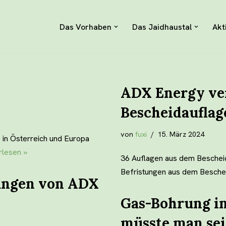
Das Vorhaben
Das Jaidhaustal
Akt
ADX Energy ve
Bescheidauflag
von
fuxi
15. März 2024
s in Österreich und Europa
rlesen »
36 Auflagen aus dem Beschei
Befristungen aus dem Besch
tungen von ADX
Gas-Bohrung in
müsste man se