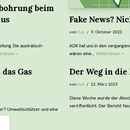
sbohrung beim
aus
Fake News? Nic
von
fuxi
9. Oktober 2023
itung Die australisch-
ADX hat uns in den vergangen
erlesen »
wären eine…
Weiterlesen »
 das Gas
Der Weg in die
von
fuxi
22. März 2023
Diese Woche wurde der Abschl
veröffentlicht. Der Bericht fa
ter? Umweltschützer und eine