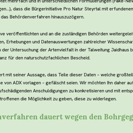
tet mehrfach und in unterschiedlichen Formulierungen (Fake-New
n…), dass die Bürgerinitiative Pro Natur Steyrtal mit erfundene
 das Behördenverfahren hinauszuzögern.
tive veröffentlichten und an die zuständigen Behörden weitergele
nen, Erhebungen und Datenauswertungen zahlreicher Wissenschaft
n der Untersuchung der Artenvielfalt in der Talweitung Jaidhaus be
nz für den naturschutzfachlichen Bescheid.
ert mit seiner Aussage, dass Teile dieser Daten – welche großteil
 von ADX vorlagen – gefälscht seien. Wir möchten Ihn daher auf
fschädigenden Anschuldigungen zu konkretisieren und mit ents
roffenen die Möglichkeit zu geben, diese zu widerlegen.
verfahren dauert wegen den Bohrgeg