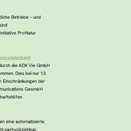
liche Betriebe – und
sind
nitiative ProNatur
arenzdatenbank
n durch die ADX Vie GmbH
ommen. Dies bei nur 13
en Einschränkungen der
mmunications GesmbH
haftshilfen
en eine automatisierte
t nachvollziehbar,