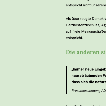
entspricht nicht unsere
Als überzeugte Demokrat
Heizkostenzuschuss, Agr
auf freie Meinungsäußer
entspricht.
Die anderen s
„Immer neue Eingabe
haarsträubenden Fa
dass sich die natu
Presseaussendung ADX