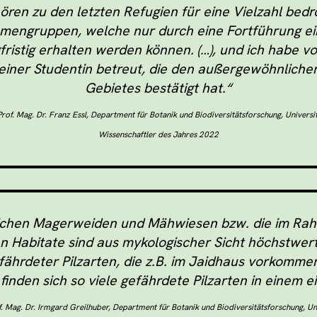
en zu den letzten Refugien für eine Vielzahl bed
mengruppen, welche nur durch eine Fortführung ein
fristig erhalten werden können. (…), und ich habe v
einer Studentin betreut, die den außergewöhnlich
Gebietes bestätigt hat.“
Prof. Mag. Dr. Franz Essl, Department für Botanik und Biodiversitätsforschung, Universi
Wissenschaftler des Jahres 2022
dlichen Magerweiden und Mähwiesen bzw. die im Rah
 Habitate sind aus mykologischer Sicht höchstwerti
ährdeter Pilzarten, die z.B. im Jaidhaus vorkommen,
finden sich so viele gefährdete Pilzarten in einem e
f. Mag. Dr. Irmgard Greilhuber, Department für Botanik und Biodiversitätsforschung, Un