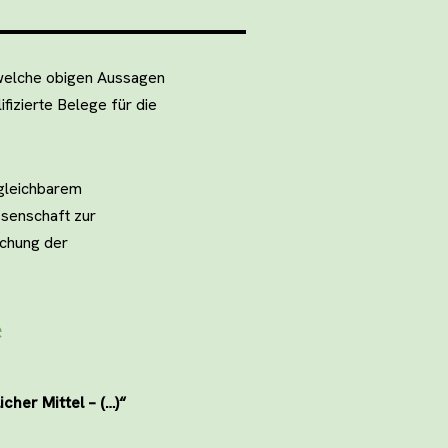
 welche obigen Aussagen
ifizierte Belege für die
rgleichbarem
ssenschaft zur
schung der
e
her Mittel – (…)“