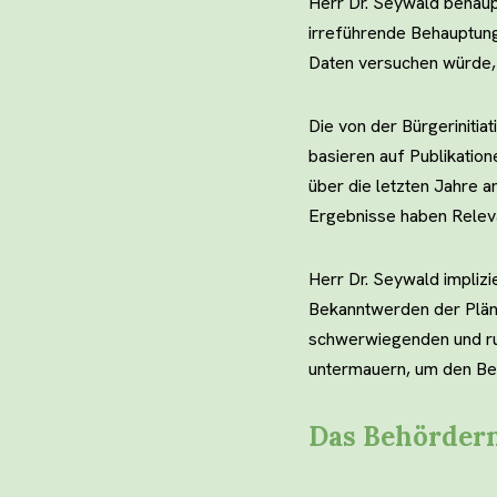
Herr Dr. Seywald behaup
irreführende Behauptunge
Daten versuchen würde,
Die von der Bürgerinitia
basieren auf Publikatio
über die letzten Jahre a
Ergebnisse haben Releva
Herr Dr. Seywald implizi
Bekanntwerden der Pläne
schwerwiegenden und ru
untermauern, um den Bet
Das Behördern