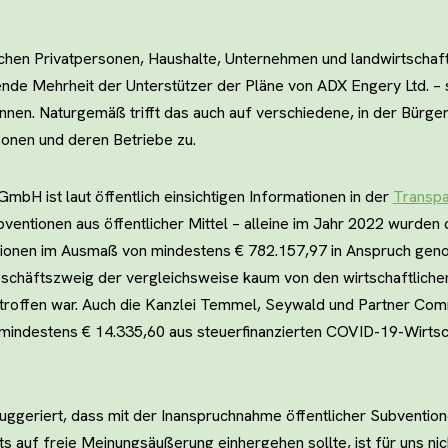
schen Privatpersonen, Haushalte, Unternehmen und landwirtschaft
nde Mehrheit der Unterstützer der Pläne von ADX Engery Ltd. – 
en. Naturgemäß trifft das auch auf verschiedene, in der Bürgeri
sonen und deren Betriebe zu.
mbH ist laut öffentlich einsichtigen Informationen in der
Transp
ntionen aus öffentlicher Mittel – alleine im Jahr 2022 wurde
tionen im Ausmaß von mindestens € 782.157,97 in Anspruch gen
eschäftszweig der vergleichsweise kaum von den wirtschaftlich
offen war. Auch die Kanzlei Temmel, Seywald und Partner Co
mindestens € 14.335,60 aus steuerfinanzierten COVID-19-Wirtsc
uggeriert, dass mit der Inanspruchnahme öffentlicher Subvention
 auf freie Meinungsäußerung einhergehen sollte, ist für uns nich